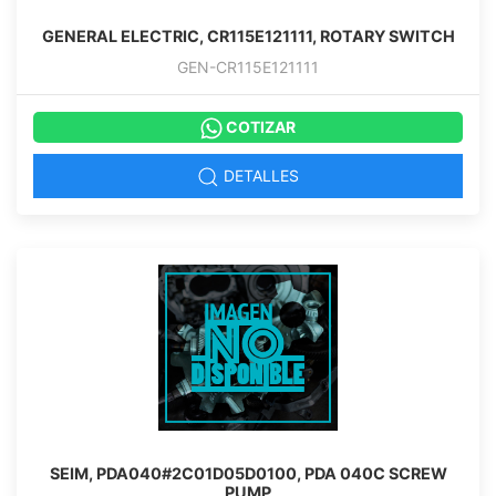
GENERAL ELECTRIC, CR115E121111, ROTARY SWITCH
GEN-CR115E121111
COTIZAR
DETALLES
SEIM, PDA040#2C01D05D0100, PDA 040C SCREW
PUMP