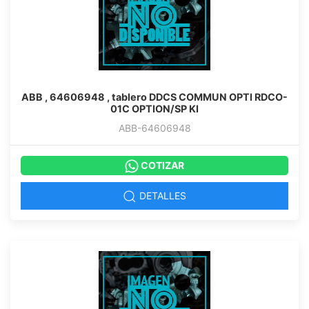
ABB , 64606948 , tablero DDCS COMMUN OPTI RDCO-
01C OPTION/SP KI
ABB-64606948
COTIZAR
DETALLES