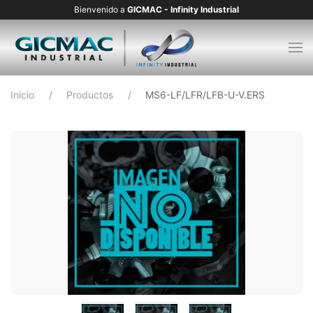
Bienvenido a
GICMAC - Infinity Industrial
Inicio
Productos
MS6-LF/LFR/LFB-U-V.ERS