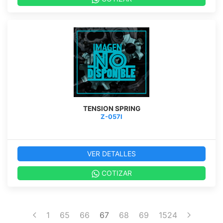
TENSION SPRING
Z-057I
VER DETALLES
COTIZAR
1
65
66
67
68
69
1524